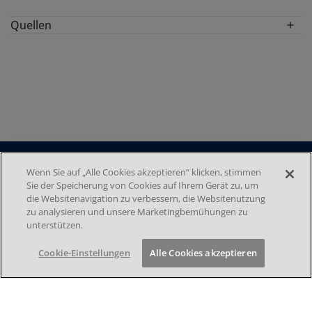
Quellen
DESNICK, R.J. et al. α-Galactosidase A deficiency:
Fabry disease. In: Scriver CR et al. (Hrsg.) The
metabolic and molecular bases of inherited disease,
8th ed. New York: McGraw-Hill, 2001; 3733–74.
Wenn Sie auf „Alle Cookies akzeptieren“ klicken, stimmen
Sie der Speicherung von Cookies auf Ihrem Gerät zu, um
DATENSCHUTZ
die Websitenavigation zu verbessern, die Websitenutzung
F
zu analysieren und unsere Marketingbemühungen zu
IMPRESSUM
unterstützen.
NUTZUNGSBEDINGUNGEN
o
COOKIE-EINSTELLUNGEN
Cookie-Einstellungen
Alle Cookies akzeptieren
o
KONTAKT
t