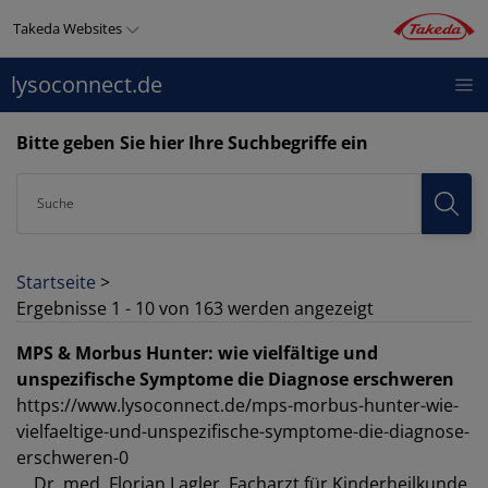
Direkt
Takeda Websites
zum
Inhalt
lysoconnect.de
LYSOCONNECT
THERAPIEGEBIETE
PRODUKTE
Top
menu
Bitte geben Sie hier Ihre Suchbegriffe ein
Suche
Startseite
>
Ergebnisse 1 - 10 von 163 werden angezeigt
MPS & Morbus Hunter: wie vielfältige und
unspezifische Symptome die Diagnose erschweren
https://www.lysoconnect.de/mps-morbus-hunter-wie-
vielfaeltige-und-unspezifische-symptome-die-diagnose-
erschweren-0
... Dr. med. Florian Lagler, Facharzt für Kinderheilkunde