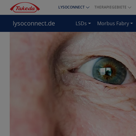
Direkt
LYSOCONNECT
THERAPIEGEBIETE
Top
zum
menu
Inhalt
lysoconnect.de
LSDs
Morbus Fabry