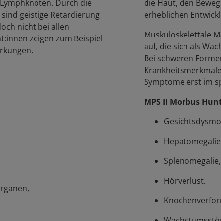
 Lymphknoten. Durch die
die Haut, den Beweg
 sind geistige Retardierung
erheblichen Entwick
och nicht bei allen
Muskuloskelettale Ma
:innen zeigen zum Beispiel
auf, die sich als 
irkungen.
Bei schweren Formen
Krankheitsmerkmale,
Symptome erst im sp
MPS II Morbus Hun
Gesichtsdysmo
Hepatomegalie
Splenomegalie
Hörverlust,
Organen,
Knochenverfo
Wachstumsstö