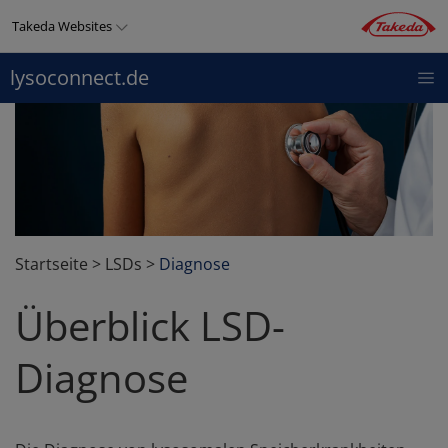
Direkt
Takeda Websites
zum
Inhalt
lysoconnect.de
LYSOCONNECT
THERAPIEGEBIETE
PRODUKTE
Top
menu
Startseite
>
LSDs
>
Diagnose
Überblick LSD-
Diagnose