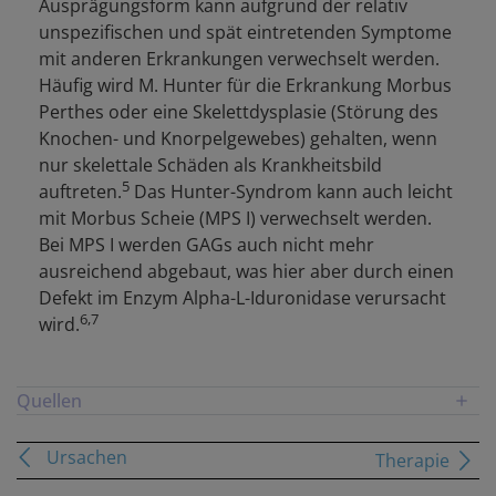
Ausprägungsform kann aufgrund der relativ
unspezifischen und spät eintretenden Symptome
mit anderen Erkrankungen verwechselt werden.
Häufig wird M. Hunter für die Erkrankung Morbus
Perthes oder eine Skelettdysplasie (Störung des
Knochen- und Knorpelgewebes) gehalten, wenn
nur skelettale Schäden als Krankheitsbild
5
auftreten.
Das Hunter-Syndrom kann auch leicht
mit Morbus Scheie (MPS I) verwechselt werden.
Bei MPS I werden GAGs auch nicht mehr
ausreichend abgebaut, was hier aber durch einen
Defekt im Enzym Alpha-L-Iduronidase verursacht
6,7
wird.
Quellen
1. Scarpa M et al. Orphanet Journal of Rare Diseases
Ursachen
Therapie
2011; 6: 72.