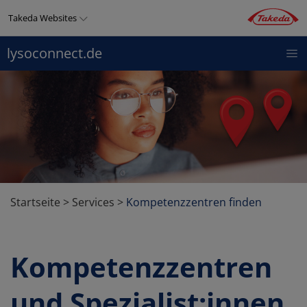
Direkt
Takeda Websites
zum
Inhalt
lysoconnect.de
LYSOCONNECT
THERAPIEGEBIETE
PRODUKTE
Top
menu
Startseite
>
Services
>
Kompetenzzentren finden
Kompetenzzentren
und Spezialist:innen