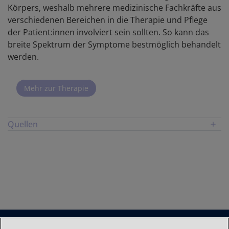
Körpers, weshalb mehrere medizinische Fachkräfte aus
verschiedenen Bereichen in die Therapie und Pflege
der Patient:innen involviert sein sollten. So kann das
breite Spektrum der Symptome bestmöglich behandelt
werden.
Mehr zur Therapie
Quellen
1. Baehner F et al. Journal of Inherited Metabolic
Disease 2005;28(6):1011-1017.
2. Martin R et al. Pediatrics 2008;121(2): e377-e386.
3. Scarpa M et al. Orphanet Journal of Rare Diseases
2011;6(1): 1-18.
4. Wraith J E et al. European Journal of Pediatrics
2008;167(3): 267-277.