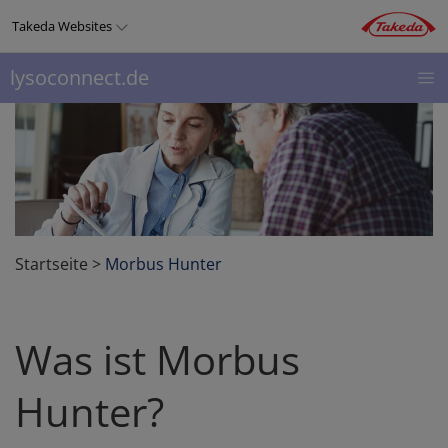
Direkt
Takeda Websites
zum
Inhalt
lysoconnect.de
LYSOCONNECT
THERAPIEGEBIETE
PRODUKTE
Top
menu
Startseite
>
Morbus Hunter
Was ist Morbus
Hunter?