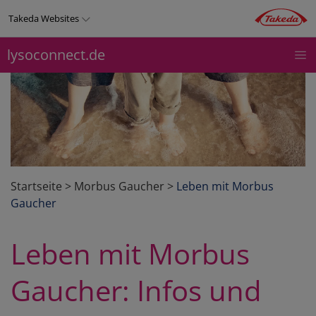
Direkt
Takeda Websites
zum
Inhalt
lysoconnect.de
LYSOCONNECT
THERAPIEGEBIETE
PRODUKTE
Top
menu
Startseite
>
Morbus Gaucher
>
Leben mit Morbus
Gaucher
Leben mit Morbus
Gaucher: Infos und