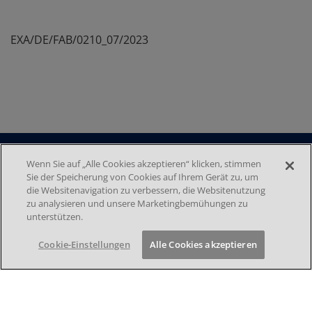
EXA/DE/FAB/0210_07/2023
Wenn Sie auf „Alle Cookies akzeptieren“ klicken, stimmen
Sie der Speicherung von Cookies auf Ihrem Gerät zu, um
DATENSCHUTZ
die Websitenavigation zu verbessern, die Websitenutzung
F
zu analysieren und unsere Marketingbemühungen zu
IMPRESSUM
unterstützen.
NUTZUNGSBEDINGUNGEN
o
COOKIE-EINSTELLUNGEN
Cookie-Einstellungen
Alle Cookies akzeptieren
o
KONTAKT
t
e
© 2026 by Takeda Pharma Vertrieb GmbH & Co. KG